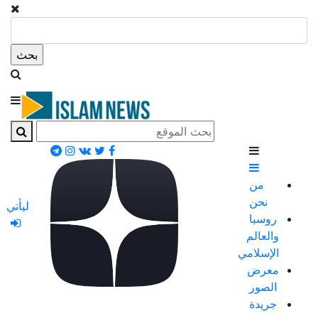
من
نحن
ليأتي
روسيا
والعالم
الإسلامي
معرض
الصور
جريدة