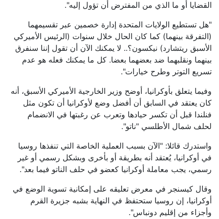
القضايا أو ما الذي من المفترض أن تؤول إليه".
"هل تستطيع الولايات المتحدة إدارة خصمين عبر تقسيمهما
(التفرقة بينهما) كما كان الحال خلال سنوات (الرئيس الأميركي
الأسبق ريتشارد) نيكسون؟.. لا يمكنك الآن أن تقول إننا سنفرق
بينهما ونقلبهما ضد بعضهما بعضا. كل ما يمكنك فعله هو عدم
تسريع التوتر وطرح خيارات".
وفيما يتعلق بأوكرانيا، أوضح وزير الخارجية الأميركي الأسبق، أنه
كان يعتقد في السابق أن أفضل وضع لأوكرانيا أن تكون مثل
فنلندا قبل أن تكسر حيادها وتعرب عن رغبتها في الانضمام
لحلف شمال الأطلسي "ناتو".
واستدرك قائلا: "الآن بسبب العملية الخاصة التي تنفذها روسيا
في أوكرانيا، يُعتقد أنه بطريقة أو بأخرى وبشكل رسمي أو غير
رسمي، يجب معاملة أوكرانيا كعضو في حلف الناتو فيما بعد".
وقال كيسنجر في معرض تعليقه على إمكانية تسوية الوضع في
أوكرانيا، إن روسيا ستحتفظ في النهاية بشبه جزيرة القرم
وأجزاء من إقليم دونباس".