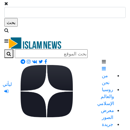
من
نحن
ليأتي
روسيا
والعالم
الإسلامي
معرض
الصور
جريدة