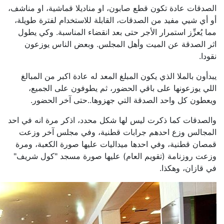
الصدقات عادة تكون قطع صابون، او مناديلا قماشية، او مناشف،
أو أي شيي مفيد من الصدقات، القابلة للاستخدام لفترة طويلة،
مما يُعزِّز استمرار الأجر حتى بعد انقضاء المناسبة. وكي يطول
اثر الصدقة عن الميت وأهل المجلس. وبعض الناس يوزعون
نقودا.
يبدأون بالملا الذي يكون المبلغ المعد له عادة اكبر من المبالغ
اللي يوزعونها على باقي الحضور، ثم يطوفون على الجميع،
ويعطون كل واحد الصدقة التي جهزوها..حتى آخر الحضور.
والصدقات كما ذكرت ليس لها شكل محدد، اذكر مرة انه في احد
المجالس وزع احدهم جرابات قطنية، وفي مجلس آخر وزعت
قمصان قطنية، وفي احدها ميداليات عليها صورة الكعبة، ومرة
وزعت روزنامة (تقويم العام) عليها صورة مسجد "كول شريف"
في قازان، وهكذا.