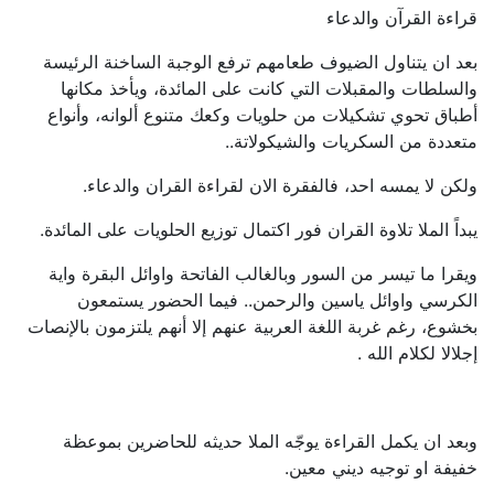
قراءة القرآن والدعاء
بعد ان يتناول الضيوف طعامهم ترفع الوجبة الساخنة الرئيسة
والسلطات والمقبلات التي كانت على المائدة، ويأخذ مكانها
أطباق تحوي تشكيلات من حلويات وكعك متنوع ألوانه، وأنواع
متعددة من السكريات والشيكولاتة..
ولكن لا يمسه احد، فالفقرة الان لقراءة القران والدعاء.
يبداً الملا تلاوة القران فور اكتمال توزيع الحلويات على المائدة.
ويقرا ما تيسر من السور وبالغالب الفاتحة واوائل البقرة واية
الكرسي واوائل ياسين والرحمن.. فيما الحضور يستمعون
بخشوع، رغم غربة اللغة العربية عنهم إلا أنهم يلتزمون بالإنصات
إجلالا لكلام الله .
وبعد ان يكمل القراءة يوجّه الملا حديثه للحاضرين بموعظة
خفيفة او توجيه ديني معين.