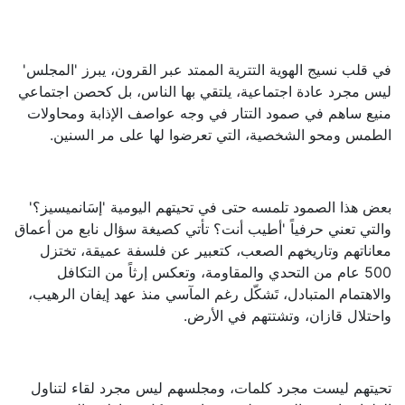
في قلب نسيج الهوية التترية الممتد عبر القرون، يبرز 'المجلس'
ليس مجرد عادة اجتماعية، يلتقي بها الناس، بل كحصن اجتماعي
منيع ساهم في صمود التتار في وجه عواصف الإذابة ومحاولات
الطمس ومحو الشخصية، التي تعرضوا لها على مر السنين.
بعض هذا الصمود تلمسه حتى في تحيتهم اليومية 'إسَانميسيز؟'
والتي تعني حرفياً 'أطيب أنت؟ تأتي كصيغة سؤال نابع من أعماق
معاناتهم وتاريخهم الصعب، كتعبير عن فلسفة عميقة، تختزل
500 عام من التحدي والمقاومة، وتعكس إرثاً من التكافل
والاهتمام المتبادل، تَشكّل رغم المآسي منذ عهد إيفان الرهيب،
واحتلال قازان، وتشتتهم في الأرض.
تحيتهم ليست مجرد كلمات، ومجلسهم ليس مجرد لقاء لتناول