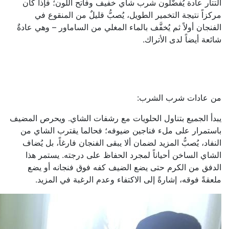
التتار عادة يُفضّلون شرب شاي خفيف وفاتح اللون؛ فإذا كان
مركزاً نتيجة التخمير الطويل، يُصبُّ قليلٌ من المنقوع في
الفنجان أولاً ثم يُخفَّف بالماء المغلي من الساماور – وهي عادةٌ
شائعة أيضاً لدى الأتراك.
من عادات شرب الشرب:
يبدأ الجميع بتناول الحلويات مع رشفات الشاي. ويحرص المضيف
باستمرار على ملء فناجين ضيوفه؛ فحالما يقترب الشاي من
النفاد، يُصبُّ المزيد لضمان ألا يبقى الفنجان فارغاً، بل يُضاف
الشاي الساخن أحياناً لمجرد الحفاظ على درجته. يستمر هذا
الدفق من الكرم حتى يضع الضيف كفه فوق فنجانه أو يضع
ملعقةً فوقه، إشارةً إلى الاكتفاء وعدم الرغبة في المزيد.