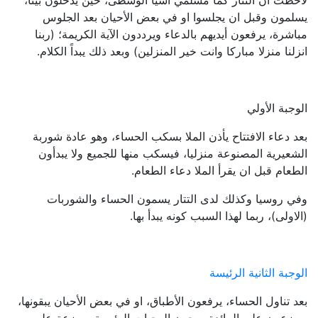
يسلمون وقبل ان يجلسوا او في بعض الأحيان بعد الجلوس
مباشرة، يرفعون أيديهم بالدعاء ويرددون الآية الكريمة؛ (ربنا
انزلنا منزلا مباركا وانت خير المنزلين) وبعد ذلك يبداً الكلام.
الوجبة الأولي
بعد دعاء الافتتاح يأذن الملا بسكب الحساء، وهو عادة شوربة
الشعيرية المصنوعة منزليا، فيسكب منها للجميع ولا يبدأون
الطعام قبل ان يقرأ الملا دعاء الطعام.
وفي روسيا وكذلك لدى التتار يسمون الحساء والشوربات
(الاولى)، ربما لهذا السبب كونه يبدأ بها.
الوجبة الثانية الرئيسة
بعد تناول الحساء، يرفعون الأطباق، او في بعض الأحيان يبقونها،
ويوزعون على المائدة صحون الوجبات الرئيسة، موزعة على