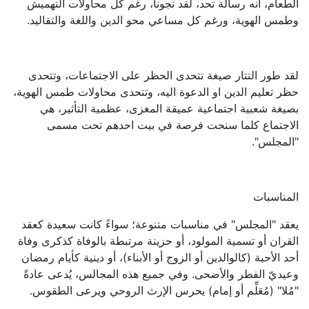
الطعام، انه رسالة تحد، لقد نجونا، رغم كل محاولات التهميش
وطمس الهوية، ورغم كل مساعي محو الدين واللغة والتقاليد.
لقد طور التتار صيغة تتحدى الحظر على الاجتماعات، وتتحدى
حظر تعليم الدين او الدعوة اليه، وتتحدى محاولات طمس الهوية،
بصيغة شعبية اجتماعية عميقة المغزى، عظمية التأثير، هي
الاجتماع كلما سنحت فرصة في بيت احدهم تحت مسمى
"المجلس".
المناسبات
يعقد "المجلس" في مناسبات متنوعة؛ سواءً كانت سعيدة كعقد
القران أو تسمية المولود، أو حزينة مرتبطة بالوفاة كذكرى وفاة
أحد الأحبة (كالوالدين أو الزوج أو الأبناء)، أو دينية كأيام رمضان
وعيديّ الفطر والأضحى. وفي جميع هذه المجالس، يُدعى عادةً
"مُلا" (مُعَلِّم أو إمام) يحرس الإرث الروحي ويرعى الطقوس.