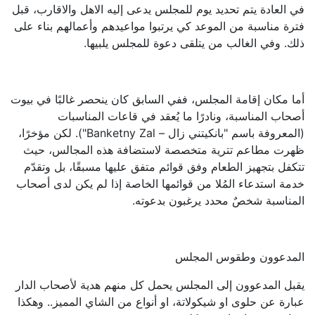
في العادة يتم تحديد يوم للمجلس يدعى إليه الاهل والاقارب، قبل
فترة مناسبة من الموعد كي يرتبوا مواعيدهم وأعمالهم بناء على
ذلك. وفي الغالب من يتلقى دعوة للمجلس يلبيها.
أما مكان إقامة المجلس، ففي السابق كان ينحصر غالبًا في بيوت
أصحاب المناسبة، ونادرًا ما يُعقد في قاعات المناسبات
(المعروفة باسم "بانكيتني زال – Banketny Zal"). لكن مؤخرًا،
ظهرت مطاعم تترية متخصصة لاستضافة هذه المجالس، حيث
تتكفل بتجهيز الطعام وفق قوائم متفق عليها مسبقًا، بل وتقدّم
خدمة استدعاء المُلا من قوائمها الخاصة إذا لم يكن لدى أصحاب
المناسبة شخصٌ محدد يرغبون بدعوته.
المدعوون وطقوس المجلس
يقبل المدعوون إلى المجلس يحمل كل منهم هدية لأصحاب الدار
عبارة عن حلوى او شيكولاتة، او أنواع من الشاي المميز.. وهكذا