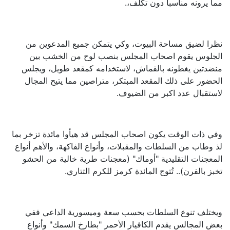
مما يرونه مناسبا دون تكلف،.
نظرا لضيق مساحة البيوت، وكي يتمكن جميع المدعوين من
الجلوس يقوم اصحاب المجلس بنصب لوح من الخشب بين
منضدتين يغطونه بالقماش، لاستخدامه كمقعد طويل، ويجلس
الحضور على ذلك المقعد المبتكر، متراصين مما يتيح المجال
لاستقبال عدد اكبر من الضيوف.
وفي ذات الوقت يكون اصحاب المجلس قد هيأوا مائدة تزخر بما
لذ وطاب من السلطات والمقبلات، وأنواع الفاكهة، والأهم أنواع
المعجنات التقليدية "أوماك" (معجنات طرية خالية من الحشو
تخبز بالفرن).. تُتوج المائدة كرمز للكرم التتاري.
ويختلف تنوع السلطات بحسب سعة وميسورية الداعي ففي
بعض المجالس يقدم الكافيار الأحمر "بطارخ السمك" وأنواع