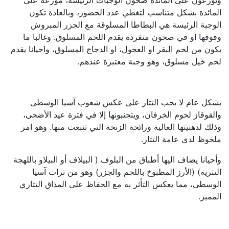
المائدة بشكل متناسب لتغطي عدد الحضور، وبالعادة تكون
الوجبة الرئيسة هي البطاطا المسلوقة مع الجزر المبروش
وفوقها او في صحون منفردة يقدم اللحم المسلوق. وغالبا ما
يكون من لحم البقر او العجول، او الدجاج المسلوق، واحيانا يقدم
لحم خيل مسلوق، وهو وجبة معتبرة عندهم.
بشكل عام لا يحب التتار على عكس شعوب آسيا الوسطى
والقوقاز لحوم الخرفان، ويتجنبونها إلا في فترة عيد الأضحى،
وذلك لدهنيتها العالية ورائحة الزنخة التي تنبعث منها. وهو امر
ملحوظ لدى عامة التتار.
وأحيانا يضاف اليها أطباق من البلوف ( البيلاف أو البيلاو باللهجة
التترية) (الأرز المطبوخ باللحم والجزر) وهو من تراث آسيا
الوسطى، مما يعكس التأثر به مع الحفاظ على المذاق التتاري
المميز.