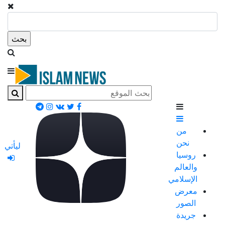
من
نحن
ليأتي
روسيا
والعالم
الإسلامي
معرض
الصور
جريدة