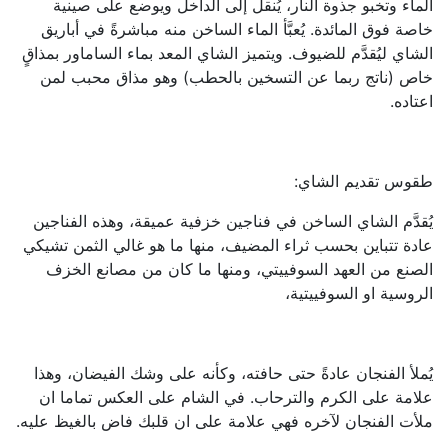
الماء وتخبو جذوة النار، يُنقل إلى الداخل ويوضع على صينية
خاصة فوق المائدة. يُعبَّأ الماء الساخن منه مباشرةً في أباريق
الشاي ليُقدَّم للضيوف. ويتميز الشاي المعد بماء الساماور بمذاقٍ
خاص (ناتج ربما عن التسخين بالحطب) وهو مذاق محبب لمن
اعتاده.
طقوس تقديم الشاي:
يُقدَّم الشاي الساخن في فناجين خزفية عميقة، وهذه الفناجين
عادة تتباين بحسب ثراء المضيف، منها ما هو غالي الثمن تشيكي
الصنع من العهد السوفييتي، ومنها ما كان من مصانع الخزف
الروسية او السوفييتية،
يُملأ الفنجان عادةً حتى حافته، وكأنه على وشك الفيضان، وهذا
علامة على الكرم والترحاب. في الشام على العكس تماما ان
ملأت الفنجان لآخره فهي علامة على ان قلبك فاض بالغيظ عليه.