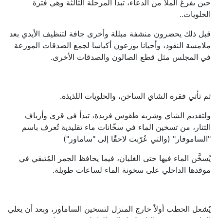
حين يفرغ الملا من الدعاء، تبدأ المرحلة الثالثة وهي فترة
الحلويات..
قبل ذلك يحضرون منشفة مبللة وأخرى جافة لتنظيف الأيدي بعد
ملامسة النقود، وأحيانا يوزعون أكياسا لجمع الصدقات الموزعة
في المجلس مثل قطع الصالون والصدقات الأخرى.
ثم تأتي فقرة الشاي الساخن، والحلويات اللذيذة.
ولتقديم الشاي وشربه طقوس فريدة، تبدأ في قرى وأرياف
التتار، من تسخين الماء في سخّانات ماء تقليدية تُعرف باسم
"الساموفار" (والتي عُرّبت لاحقًا إلى "ساماور")
يُسخَّن الماء فيها حتى الغليان، فيما يحافظ الجمر المُتبقي في
موقدها الداخلي على سخونة الماء لساعات طويلة.
يُشعل الحطب أولاً خارج المنزل لتسخين الساماور، وبعد أن يغلي