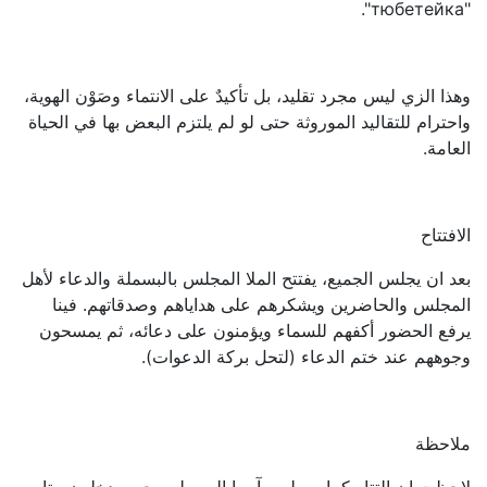
"тюбетейка".
وهذا الزي ليس مجرد تقليد، بل تأكيدٌ على الانتماء وصَوْن الهوية،
واحترام للتقاليد الموروثة حتى لو لم يلتزم البعض بها في الحياة
العامة.
الافتتاح
بعد ان يجلس الجميع، يفتتح الملا المجلس بالبسملة والدعاء لأهل
المجلس والحاضرين ويشكرهم على هداياهم وصدقاتهم. فينا
يرفع الحضور أكفهم للسماء ويؤمنون على دعائه، ثم يمسحون
وجوههم عند ختم الدعاء (لتحل بركة الدعوات).
ملاحظة
لاحظت ان التتار كما مسلمي آسيا الوسطى، حين يدخلون بيتا،