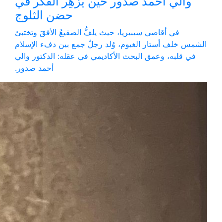
والي أحمد صدور حين يُزهِر الفكر في
حضن الثلوج
في أقاصي سيبيريا، حيث يلفُّ الصقيعُ الأفقَ وتختبئ
الشمس خلف أستار الغيوم، وُلد رجلٌ جمع بين دفء الإسلام
في قلبه، وعمق البحث الأكاديمي في عقله: الدكتور والي
أحمد صدور.