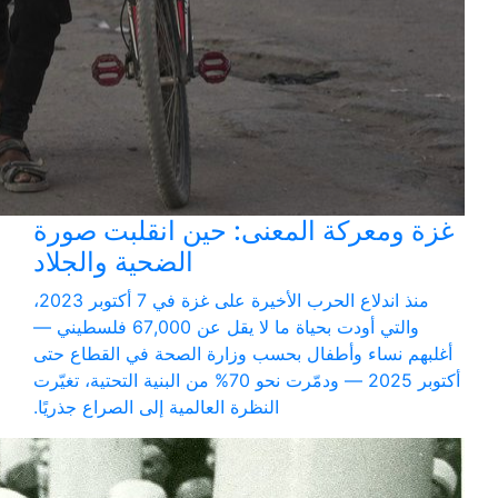
غزة ومعركة المعنى: حين انقلبت صورة
الضحية والجلاد
منذ اندلاع الحرب الأخيرة على غزة في 7 أكتوبر 2023،
والتي أودت بحياة ما لا يقل عن 67,000 فلسطيني —
أغلبهم نساء وأطفال بحسب وزارة الصحة في القطاع حتى
أكتوبر 2025 — ودمّرت نحو 70% من البنية التحتية، تغيّرت
النظرة العالمية إلى الصراع جذريًا.