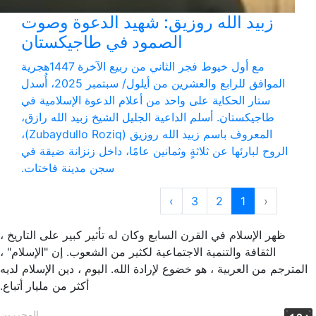
زبيد الله روزيق: شهيد الدعوة وصوت
الصمود في طاجيكستان
مع أول خيوط فجر الثاني من ربيع الآخرة 1447هجرية
الموافق للرابع والعشرين من أيلول/ سبتمبر 2025، أُسدل
ستار الحكاية على واحد من أعلام الدعوة الإسلامية في
طاجيكستان. أسلم الداعية الجليل الشيخ زبيد الله رازق،
المعروف باسم زبيد الله روزيق (Zubaydullo Roziq)،
الروح لبارئها عن ثلاثةٍ وثمانين عامًا، داخل زنزانة ضيقة في
سجن مدينة فاختات.
›
3
2
1
‹
ظهر الإسلام في القرن السابع وكان له تأثير كبير على التاريخ ،
الثقافة والتنمية الاجتماعية لكثير من الشعوب. إن "الإسلام" ،
المترجم من العربية ، هو خضوع لإرادة الله. اليوم ، دين الإسلام لديه
أكثر من مليار أتباع.
المحررين