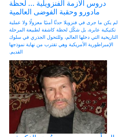
دروس الأزمة الفنزويلية ... لحظة
مادورو وحقبة الفوضى العالمية
لم يكن ما جرى في فنزويلا حدثًا أمنيًا معزولًا ولا عملية
تكتيكية عابرة، بل شكّل لحظة كاشفة لطبيعة المرحلة
التاريخية التي دخلها العالم، وللتحول الجذري في سلوك
الإمبراطورية الأمريكية وهي تقترب من نهاية نموذجها
القديم.