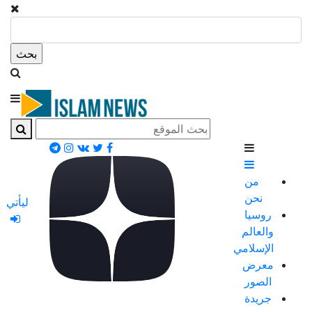
من
نحن
ليأتي
روسيا
والعالم
الإسلامي
معرض
الصور
جريدة