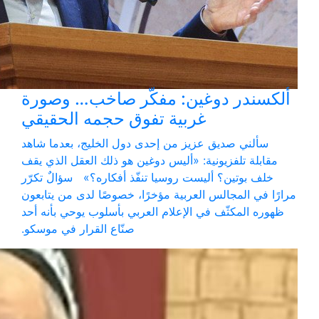
ألكسندر دوغين: مفكّر صاخب… وصورة
غربية تفوق حجمه الحقيقي
سألني صديق عزيز من إحدى دول الخليج، بعدما شاهد
مقابلة تلفزيونية: «أليس دوغين هو ذلك العقل الذي يقف
خلف بوتين؟ أليست روسيا تنفّذ أفكاره؟» سؤالٌ تكرّر
مرارًا في المجالس العربية مؤخرًا، خصوصًا لدى من يتابعون
ظهوره المكثّف في الإعلام العربي بأسلوب يوحي بأنه أحد
صنّاع القرار في موسكو.