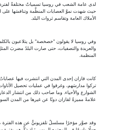
لدى عامة الشعب في روسيا تسمياتٌ مختلفةٌ لفترة ال
حيث شهدت نموَّ العصابات المنظَّمة وتنافسَها عل
الأملاك العامة وتقاسم ثروات البلد.
وفي روسيا لا يقولون "خصخصة" بل يتلاعبون بالكلمة
والعربدة والتصفيات، حتى صارت البلدُ مضربَ المثل
المنظمة.
كانت قازان إحدى المدن التي انتشرت فيها عصاباتُ الش
تركوا مدارسَهم، وغرقوا في عمليات تحصيل الأتاوات
الشوارع والأحياء. وما صاحب ذلك من انتشار الدعارة
علامةً مميزةً لقازان دونًا عن غيرها من المدن السوف
وقد صوَّر مؤخرًا مسلسلٌ تلفزيونيٌّ عن هذه الفترة م
جدلًا واسعًا في المجتمع الروسي؛ إذ ذكَّرهم بفترةٍ سود