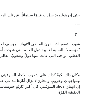
حتى إن هوليوودَ صوَّرت فيلمًا سينمائيًّا عن تلك ا
---
(٢)
شهدت تسعيناتُ القرن الماضي الانهيارَ المؤسفَ للات
"مؤسف" بالنسبة لغالبية دول العالم التي شهدت أسوأَ
القطب الواحد، التي عانت منها دولٌ وشعوبُ العالم و
وكان ذلك نكبةً كذلك على شعوب الاتحاد السوفيتي ذا
ومواجهاتٍ وحروبٍ ومجازرَ لا تزال آثارُها تتداعى ح
إن انهيارَ الاتحاد السوفيتي كان أكبرَ كارثةٍ جيوسياس
الحقيقة المُرَّة.