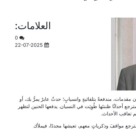
العلامات:
0
22-07-2025
دمات، مندفعةً بتلقائيةٍ وانسيابٍ؛ حدثٌ عابرٌ يمرُّ بك، أو
جع أحداثًا ظننتَها طُوِيَت في النسيان. يدفعها الحنين لتظهر
رغم تعاقب الأحداث.
سترجع مواقفَ وذكرياتٍ معهم، تعيشها مجددًا، فيملأك