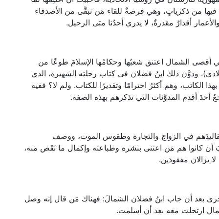
فيها من ذكرياتٍ، وهي فرصةٌ للقاء مَن تبقَّى من الأصدقاء
الأعمار أقدارٌ مقدرةٌ، لا يدري أحدُنا متى الرحيل.
في أقصى الشمال اعتنق شعبُها وحكامُها الإسلامَ طوعًا من
ادي). ودوَّن ذلك ابنُ فضلان في كتاب رحلته الشهيرة، الذي
بهذا الكاتب، وهم أكثرُ احترامًا وتقديرًا للكتاب. ولم لا؟ ففيه
ُ أحدَ أقدم المدوَّنات التي تذكرهم بهذه الصفة.
م وتقاليدَهم في الزواج والتجارة وطقوس الموت، ووصف
جبَ أن كانوا هم مَن اعتنى بنشره وطباعته وإكمال ما نَقَص منه،
ا يزالان مفقودَين.
ما جرى بعد أن جاب ابنُ فضلان الشمالَ: فهناك مَن قال إنه وصل
شمال ارتحلت معه بعد أن أسلمت.