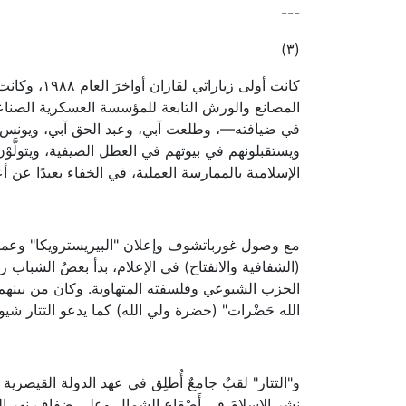
---
(٣)
كانت أولى زي
المصانع والورش التابعة للمؤسسة العسكرية الصناعية
في ضيافته—، وطلعت آبي، وعبد الحق آبي، ويونس آبي. و
ويستقبلونهم في بيوتهم في العطل الصيفية، ويتولَّوْن ت
الإسلامية بالممارسة العملية، في الخفاء بعيدًا عن أع
مع وصول غورباتشوف وإعلان "البيريسترويكا" وعمليا
(الشفافية والانفتاح) في الإعلام، بدأ بعضُ الشباب ر
الحزب الشيوعي وفلسفته المتهاوية. وكان من بينهم 
الله حَضْرات" (حضرة ولي الله) كما يدعو التتار شيوخَ
و"التتار" لقبٌ جامعٌ أُطلِق في عهد الدولة القيصري
نشر الإسلامَ في أَصْقاع الشمال وعلى ضفاف نهر ا