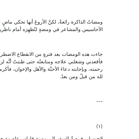
ومضاتُ الذاكرة رائعةٌ، لكنَّ الأروعَ أنها تحكي ماضٍ 
الأحاسيس والمشاعر في ومضةٍ لتُظهِرَه أمام ناظر
جاءت هذه الومضات بعد فترةٍ من الانقطاع الاضطر
فأقعدني وشغلني علاجه ومتابعتُه حتى ظننتُ أنَّه لن يُع
رحمته، وبإجابته دعاءَ الأحبَّة والأهل والإخوان، فأكر
لله من قبلُ ومن بعدُ.
---
(١)
لاحت لي فرصةٌ للسفر إلى مدينة قازان، عاصمة جمهورية