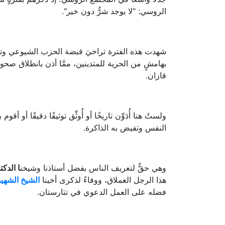
الروسي: "لا يوجد شرٌّ دون خير".
شهدت هذه الفترة تراخيَ قبضة الحزب الشيوعي وتراجع
بهامشٍ من الحرية للمتدينين، ممَّا أذن بانطلاق صحوة
قازان.
ولستُ هنا أُدَوِّن تاريخًا أو أُوثِّق توثيقًا دقيقًا أو أ
النفس وتفيض به الذاكرة.
وهي حقٌّ لتعريف الناس بفضل أستاذنا وشيخن
ا الدكت
هذا الرجل العملاق، ووفاءً لذكرى أخينا
الشيخ الشهيد
فضله على العمل الدعوي في تتارستان.