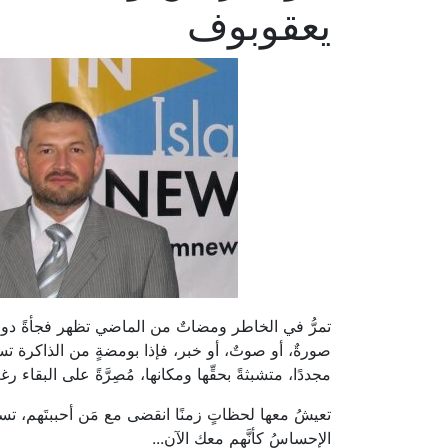
يعقوبوف
تمرُّ في الخاطر ومضاتٌ من الماضي تظهر فجأةً دون مق
صورةٌ، أو صوتٌ، أو خبر، فإذا بومضةٍ من الذاكرة تستر
مجددًا، متشبثةً بحقِّها ومكانها، مُصِرَّةً على البقاء 
تعيشُ معها لحظاتٍ زمنًا انقضى مع مَن أحببتَهم، ت
الإحساسُ كأنَّهم معك الآن...