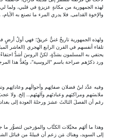
لهذه الجمهورية من مكانةٍ عزيزةٍ في قلبي، ولما لي 
والإخوة القدامى. فلا يدري المرء ما تصنع به الأيام، و
ولهذه الجمهورية تاريخٌ غنيٌّ عريقٌ؛ فهي أولُ أرضٍ 
تلقاء أنفسهم في القرن الرابع الهجري (العاشر الميل
يحتفي به المسلمون بشدَّةٍ، لكنَّ الروسَ أشدُّ احتفاءً 
ورد ذكرُهم صراحة باسم "الروسية"، ويُعَدُّ هذا المرجع
وفيه عدَّد ابنُ فضلان صفاتِهم وأحوالَهم وعاداتِه
ملابسَهم ومراكبَهم وعبادتَهم وآلهتَهم... إلخ. ولا ع
رغم أن الفصلَ الثالثَ عشرَ ورحلةَ العودة إلى بغداد ل
وهذا ما ألهَم مخيِّلات الكتَّاب والمؤرخين لتصوُّر 
إلى السويد، وهناك مَن زعم أن قبيلةً من قبائل ال