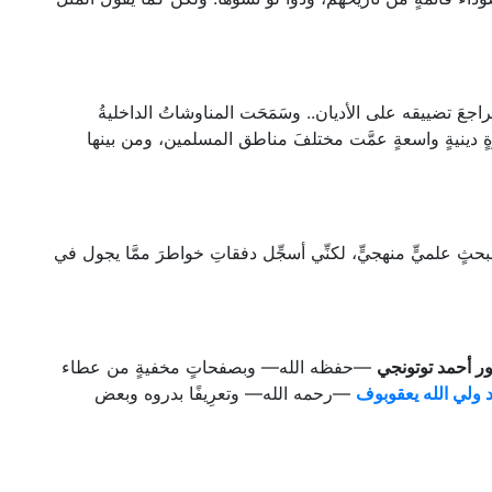
َ تضييقه على الأديان.. وسَمَحَت المناوشاتُ الداخليةُ
ٍ دينيةٍ واسعةٍ عمَّت مختلفَ مناطق المسلمين، ومن بينها
قوم ببحثٍ علميٍّ منهجيٍّ، لكنِّي أسجِّل دفقاتِ خواطرَ ممَّا يجول في
ور أحمد توتونجي
—حفظه الله— وبصفحاتٍ مخفيةٍ من عطاء
 ولي الله يعقوبوف
—رحمه الله— وتعرِيفًا بدروه وبعض