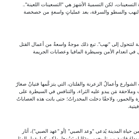
تسعينات، لكن التسميةَ الأشهرَ هي "التسعينات اللعينة"..
ى النهب والسطو والسرقة، بعد عملياتٍ واسعةٍ من خصخصة
 لتتحول إلى "نهب". تبع ذلك موجةٌ واسعةٌ من أعمال القتل
 في انعدام الأمن وسيطرة المافيا وعصابات الجريمة
وارع وأعمالُ الزعرنة والفلتان، التي يتزعَّمها فتيانٌ صغارٌ
 وملاحقة مَن يبدو عليه الثراء، والتنافس في السيطرة على
 والخمور، ولاحقًا دخلت المخدراتُ؛ حتى باتت هذه العصاباتُ
يتية.
ن حياة المدينة يُدعى "وعد الصبي" (أو "عهد الصبي")، أثار
اءَ قاتمةٍ من تاريخهم، ودَوَّا لو نَسُوها. ولكن كما يقول المثل