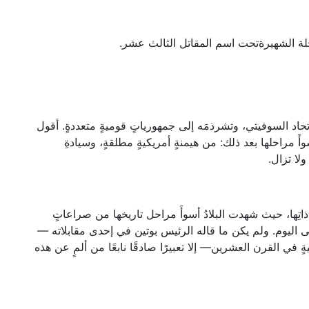
لرحلة الشهيرةتحت اسم المقاتل الثالث عشر.
حاد السوفيتي، وتشرذمَه إلى جمهورياتٍ قوميةٍ متعددةٍ. أقول
 مراحلها بعد ذلك: من هيمنةٍ أمريكيةٍ مطلقةٍ، وسيادةِ
لا تزال.
تِها، حيث شهدت البلادُ أسوأَ مراحل تاريخها من صراعاتٍ
تى اليوم. ولم يكن ما قاله الرئيس بوتين في إحدى مقابلاته —
يةٍ في القرن العشرين— إلا تعبيرًا صادقًا نابعًا من ألمٍ عن هذه