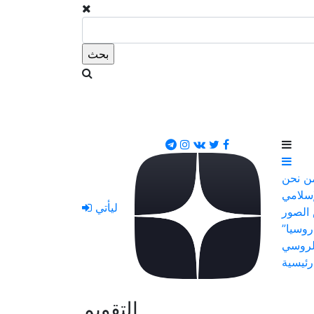
ن نحن
إسلامي
ليأتي
الصور
روسيا”
لروسي
رئيسية
التقويم