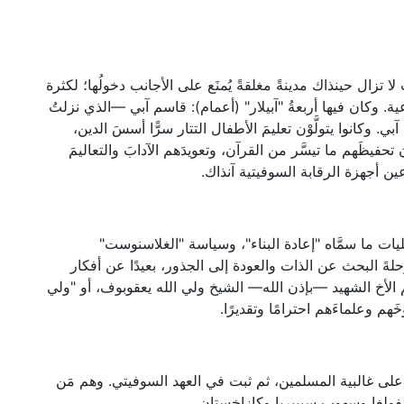
اراتي لقازان أواخرَ العام ١٩٨٨، وكانت لا تزال حينذاك مدينةً مغلقةً يُمنَع على الأجانب دخولُها؛ لكثرة
. وكان فيها أربعةُ "آبيلار" (أعمام): قاسم آبي —الذي نزلتُ
كانوا يتولَّوْن تعليمَ الأطفال التتار سرًّا أسسَ الدين،
حفيظَهم ما تيسَّر من القرآن، وتعويدَهم الآدابَ والتعاليمَ
ين أجهزة الرقابة السوفيتية آنذاك.
ت ما سمَّاه "إعادة البناء"، وسياسة "الغلاسنوست"
حلةَ البحث عن الذات والعودة إلى الجذور، بعيدًا عن أفكار
الأخ الشهيد —بإذن الله— الشيخ ولي الله يعقوبوف، أو "ولي
هم وعلماءَهم احترامًا وتقديرًا.
ة على غالبية المسلمين، ثم ثبت في العهد السوفيتي. وهم مَن
لفولغا وسهوب سيبيريا وكازاخستان.