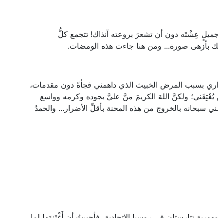
جميلٍ عِشْتَه دون أن تشعرَ بروعته آنذاك! تتجمع كلُّ
يك بأزهى صورة... ومن هنا جاءت هذه الومضات.
اري بسبب المرض الخبيث الذي داهمني فجأةً دون مقدمات،
ْتِقَني؛ ولكنَّ اللهَ الكريمَ منَّ عليَّ بجوده وكرمه وواسع
مني سبحانه بالخروج من هذه المحنة بأقلِّ الأضرار... والحمدُ
 تتارستان في روسيا الاتحادية، فأحببتُ أن أَغْتَنِمَها لما