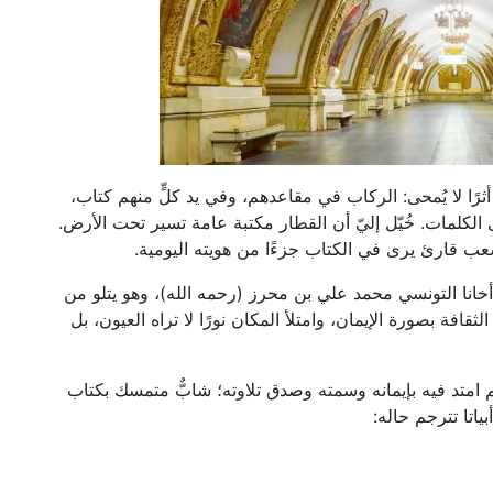
ًا لا يُمحى: الركاب في مقاعدهم، وفي يد كلٍّ منهم كتاب،
كلمات. خُيّل إليّ أن القطار مكتبة عامة تسير تحت الأرض.
عب قارئ يرى في الكتاب جزءًا من هويته اليومية.
أخانا التونسي محمد علي بن محرز (رحمه الله)، وهو يتلو من
 بصورة الإيمان، وامتلأ المكان نورًا لا تراه العيون، بل
 امتد فيه بإيمانه وسمته وصدق تلاوته؛ شابٌّ متمسك بكتاب
اتا تترجم حاله: