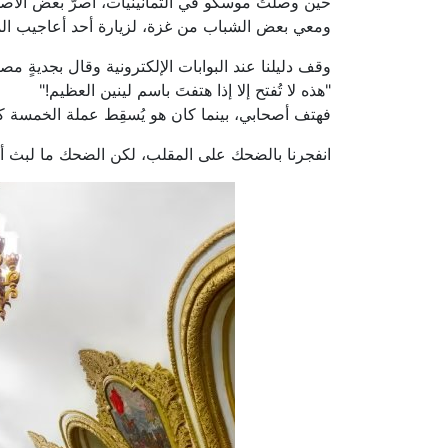
حين وصلتُ موسكو في الثمانينيات، أصرّ بعض الأصدق
ومعي بعض الشباب من غزة، لزيارة أحد أعاجيب المدي
وقف دليلنا عند البوابات الإلكترونية وقال بجديةٍ مص
"هذه لا تُفتح إلا إذا هتفتَ باسم لينين العظيم!"
فهتف أصحابي، بينما كان هو يُسقِط عملة الخمسة كوبي
انفجرنا بالضحك على المقلب، لكن الضحك ما لبث أن