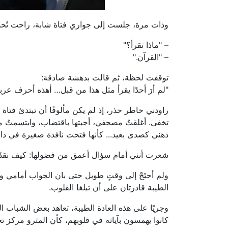
وذات مرة، جلست إلى جواري فتاة شابة، راحت تُح
– "ماذا تقرأ؟"
– "القرآن."
توقفت لحظة، ثم قالت بدهشة صادقة:
"لم أرَ أحدًا يقرأ مثل هذا من قبل… أهذه أحرف عربية
راودني خاطر حذر، إذ لم يكن مألوفًا أن تبتدئ فتاة
تخفى. أغلقتُ مصحفي، أجبتها باقتضاب، وابتسمتُ معتذر
ذهني كصدى بعيد... كأنها فتحت نافذة صغيرة في دا
شعرت أنني أمام سؤال أعمق من فضولها: كيف نقدّ
ولم أحتَجْ إلى وقتٍ طويل حتى بان الجواب أمامي 
الطيبة قادرتان على أن تبلغا القلوب.
وجريًا على هذه العادة الطيبة، تعاهد بعض الشباب ا
كانوا يهمسون بآياته في قلوبهم، كأن المترو مركز