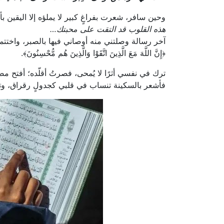
وحين سافر، شعرت بفراغٍ كبير لا يملؤه إلا اليقين ب
هذه القلوب قد التقت على محبتك…
آخر رسالة وصلتني منه أوصاني فيها بالصبر، واختتمها 
﴿إِنَّ اللَّهَ مَعَ الَّذِينَ اتَّقَوْا وَالَّذِينَ هُم مُّحْسِنُونَ﴾.
ترك في نفسي أثرًا لا يُمحى، فصرتُ أقلّده؛ أفتح 
فأشعر بالسكينة تنساب في قلبي كجدولٍ رقراق، وتغم