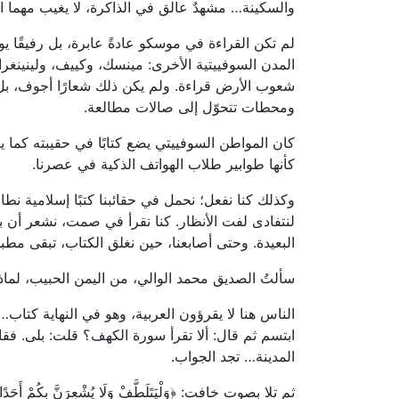
والسكينة… مشهدٌ عالق في الذاكرة، لا يغيب مهما ام
لم تكن القراءة في موسكو عادةً عابرة، بل رفيقًا يو
المدن السوفييتية الأخرى: مينسك، وكييف، ولينينغر
شعوب الأرض قراءة. ولم يكن ذلك شعارًا أجوف، ب
ومحطات تتحوّل إلى صالات مطالعة.
كان المواطن السوفييتي يضع كتابًا في حقيبته كما ي
كأنها طوابير طلاب الهواتف الذكية في عصرنا.
وكذلك كنا نفعل؛ نحمل في حقائبنا كتبًا إسلامية نطالعه
لنتفادى لفت الأنظار. كنا نقرأ في صمت، نشعر أن بين أيد
البعيدة. وحتى أصابعنا، حين نغلق الكتاب، تبقى مطب
سألتُ الصديق محمد الوالي، من اليمن الحبيب، لماذا
الناس هنا لا يقرؤون العربية، وهو في النهاية كتاب…
ابتسم ثم قال: ألا تقرأ سورة الكهف؟ قلت: بلى. ف
المدينة… تجد الجواب.
ثم تلا بصوت خافت: ﴿وَلْيَتَلَطَّفْ وَلَا يُشْعِرَنَّ بِكُمْ أَحَدًا * إِنّ