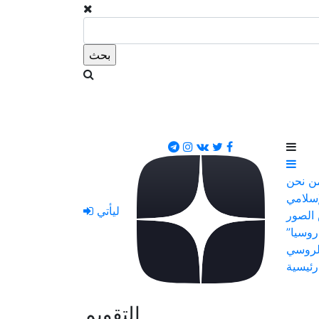
ن نحن
إسلامي
ليأتي
الصور
روسيا”
لروسي
رئيسية
التقويم