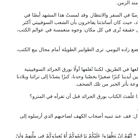
تد الزمن.
ميًا في السفر والانتظار. وقد لمستُ هذا المشهد أيضًا في
اد، حيث كان أساتذتنا يفاخرون بأن الشعب السوفييتي أكثر
ل حقيقة تُرى في كل مكان: وجوه منغمسة في عوالم الكتب،
ضع زاده اليومي. ترى الطوابير الطويلة أمام محال بيع الكتب،
ا في الطريق، لكننا نُغلفها أولًا بورق الجرائد السوفييتية
ينا كنزًا صغيرًا يخصّنا وحدنا، كنزًا يشدّنا إلى تراثنا وبلادنا
وعة بأثر الحبر من تلك الصحف.
 غلّفتَ الكتاب بورق الجرائد قبل أن تقرأه في المترو؟
قال: قف عند تنبيه أصحاب الكهف لصاحبهم الذي أرسلوه إلى
َهُمْ إِنْ يَظْهَرُوا عَلَيْكُمْ يَرْجُمُوكُمْ أَوْ يُعِيدُوكُمْ فِي مِلَّتِهِمْ وَلَنْ