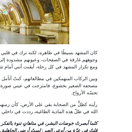
كان المشهد بسيطًا في ظاهره، لكنه ترك في قلبي أثر
وجوههم غارقة في الصفحات، وعيونهم مشدودة إلى ال
ومع تكرار المشهد في كل رحلة، أيقنت أنني أمام ش
وبين الركاب المنهمكين في مطالعاتهم، كنتُ أتأمل 
مصحفه الصغير بخشوع، فامتزجت في عيني صورة الثقافة
تحسّه الأرواح.
رأيته كظلٍّ من الصحابة بقي على الأرض، كأن زمنهم
الله في ظلّ هذه المادية الطاغية
،
رددت في داخلي أبي
كلما أبصرتُ خوضات البشر، في متاهاتٍ تنوء بالفكر
قلتُ في عزّة من أوعى العِبر: لستُ أرضى الجاهلية.