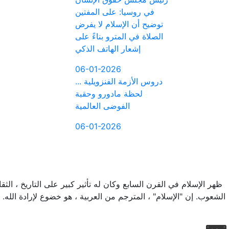
في روسيا: على المفتين
توضيح أن الإسلام لا يفرض
الصلاة في المترو بناءً على
إشعار الهاتف الذكي
06-01-2026
دروس الأزمة الفنزويلية ...
لحظة مادورو وحقبة
الفوضى العالمية
06-01-2026
طقوس رأس السنة في
روسيا: حين يتحوّل الزمن
إلى عادة
01-01-2026
ظهر الإسلام في القرن السابع وكان له تأثير كبير على التاريخ ، الثقا
مسجد «إيسكر» أمام
الشعوب. إن "الإسلام" ، المترجم من العربية ، هو خضوع لإرادة الله. ا
القضاء الروسي: جدل
قانوني وسؤال الهوية في