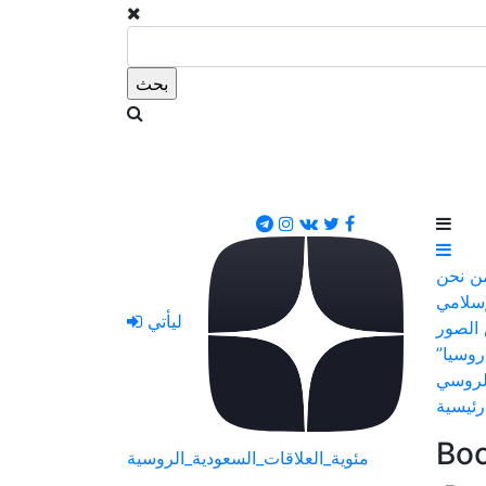
ن نحن
إسلامي
ليأتي
الصور
روسيا”
لروسي
رئيسية
Во
مئوية_العلاقات_السعودية_الروسية